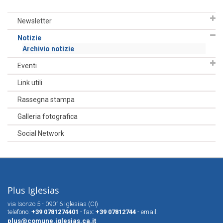
Newsletter
Notizie
Archivio notizie
Eventi
Link utili
Rassegna stampa
Galleria fotografica
Social Network
Plus Iglesias
via Isonzo 5 - 09016 Iglesias (CI)
telefono:
+39 0781274401
- fax:
+39 07812744
- email:
plus@comune.iglesias.ca.it