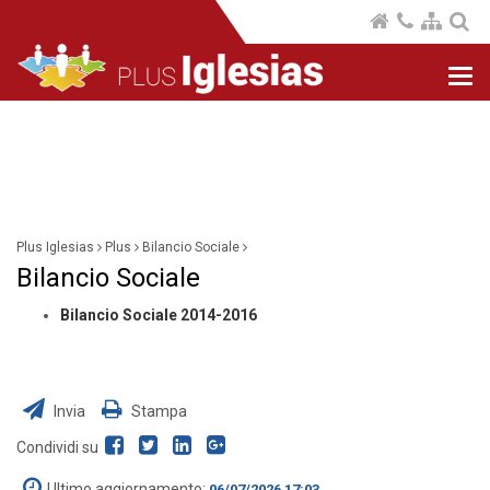
Nav
com
Plus Iglesias
Plus
Bilancio Sociale
Bilancio Sociale
Bilancio Sociale 2014-2016
Invia
Stampa
Condividi su
Ultimo aggiornamento:
06/07/2026 17:03