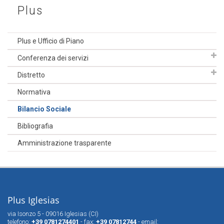
Plus
Plus e Ufficio di Piano
Conferenza dei servizi
Distretto
Normativa
Bilancio Sociale
Bibliografia
Amministrazione trasparente
Plus Iglesias
via Isonzo 5 - 09016 Iglesias (CI)
telefono:
+39 0781274401
- fax:
+39 07812744
- email: