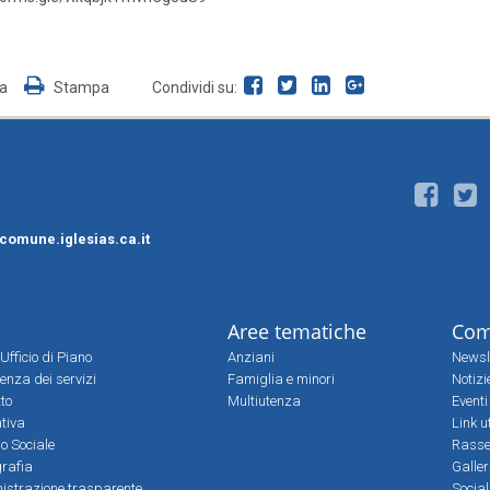
ia
Stampa
Condividi su:
comune.iglesias.ca.it
Aree tematiche
Com
Ufficio di Piano
Anziani
Newsl
enza dei servizi
Famiglia e minori
Notizi
tto
Multiutenza
Eventi
tiva
Link ut
io Sociale
Rass
grafia
Galler
istrazione trasparente
Socia