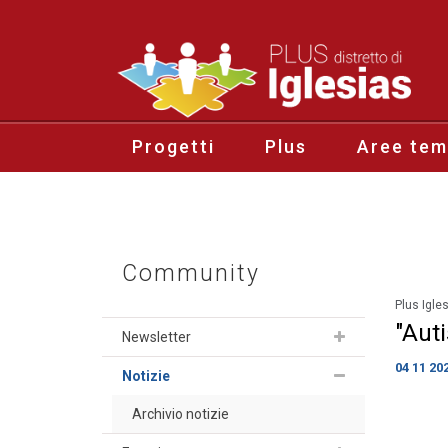
Progetti
Plus
Aree tem
Community
Plus Igle
"Auti
Newsletter
04 11 20
Notizie
Archivio notizie