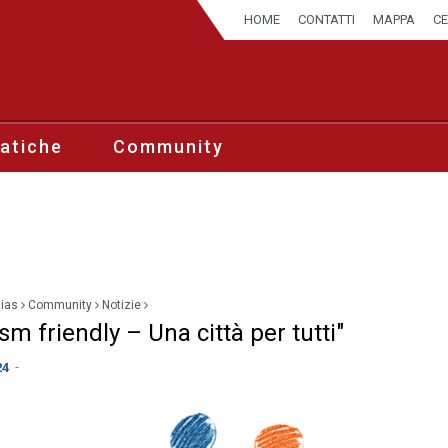
HOME
CONTATTI
MAPPA
C
atiche
Community
sias
Community
Notizie
sm friendly – Una città per tutti"
-
24