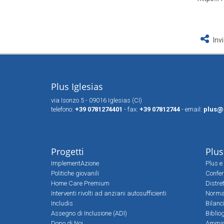
Inv
Plus Iglesias
via Isonzo 5 - 09016 Iglesias (CI)
telefono:
+39 0781274401
- fax:
+39 07812744
- email:
plus@
Progetti
Plus
ImplementAzione
Plus e 
Politiche giovanili
Confer
Home Care Premium
Distre
Interventi rivolti ad anziani autosufficienti
Norma
Includis
Bilanc
Assegno di Inclusione (ADI)
Biblio
Dopo di Noi
Ammin