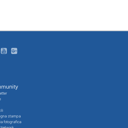
munity
etter
e
ili
egna stampa
ia fotografica
l Network