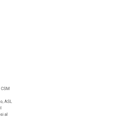
el CSM
mo, ASL
l
si al