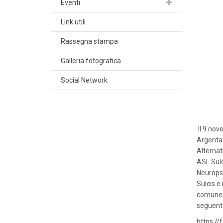
Eventi
Link utili
Rassegna stampa
Galleria fotografica
Social Network
Il 9 nov
Argentar
Alternat
ASL Sulc
Neuropsi
Sulcis e 
comune è
seguente
https:/