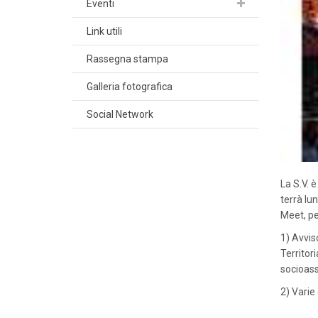
Eventi
Link utili
Rassegna stampa
Galleria fotografica
Social Network
La S.V. 
terrà lu
Meet, pe
1) Avvis
Territori
socioass
2) Varie