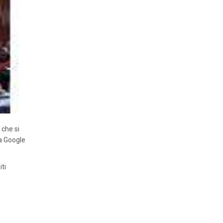
 che si
ma Google
ti