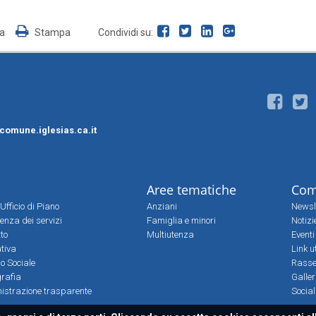
ia
Stampa
Condividi su:
comune.iglesias.ca.it
Aree tematiche
Com
Ufficio di Piano
Anziani
Newsl
enza dei servizi
Famiglia e minori
Notizi
tto
Multiutenza
Eventi
tiva
Link ut
io Sociale
Rass
grafia
Galler
istrazione trasparente
Socia