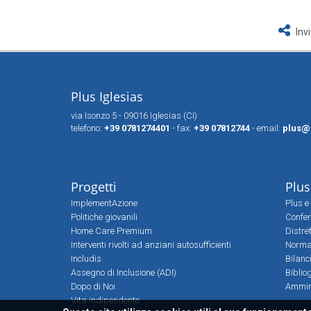
Inv
Plus Iglesias
via Isonzo 5 - 09016 Iglesias (CI)
telefono:
+39 0781274401
- fax:
+39 07812744
- email:
plus@
Progetti
Plus
ImplementAzione
Plus e 
Politiche giovanili
Confer
Home Care Premium
Distre
Interventi rivolti ad anziani autosufficienti
Norma
Includis
Bilanc
Assegno di Inclusione (ADI)
Biblio
Dopo di Noi
Ammin
Vita indipendente