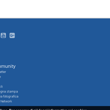
munity
etter
e
ili
egna stampa
ia fotografica
l Network